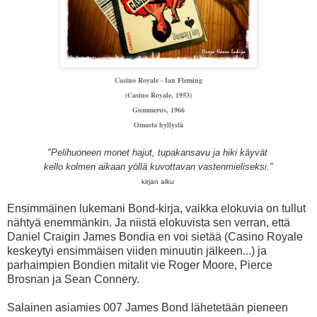
Casino Royale - Ian Fleming
(
Casino Royale
, 1953)
Gummerus, 1966
Omasta hyllystä
"Pelihuoneen monet hajut, tupakansavu ja hiki käyvät
kello kolmen aikaan yöllä kuvottavan vastenmieliseksi."
kirjan alku
Ensimmäinen lukemani Bond-kirja, vaikka elokuvia on tullut
nähtyä enemmänkin. Ja niistä elokuvista sen verran, että
Daniel Craigin James Bondia en voi sietää (Casino Royale
keskeytyi ensimmäisen viiden minuutin jälkeen...) ja
parhaimpien Bondien mitalit vie Roger Moore, Pierce
Brosnan ja Sean Connery.
Salainen asiamies 007 James Bond lähetetään pieneen