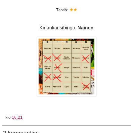
★
★
Tähtiä:
Kirjankansibingo:
Nainen
klo
16.21
2 kommenttia: