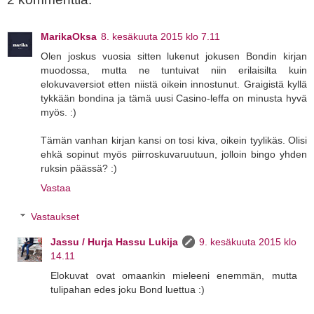
MarikaOksa
8. kesäkuuta 2015 klo 7.11
Olen joskus vuosia sitten lukenut jokusen Bondin kirjan
muodossa, mutta ne tuntuivat niin erilaisilta kuin
elokuvaversiot etten niistä oikein innostunut. Graigistä kyllä
tykkään bondina ja tämä uusi Casino-leffa on minusta hyvä
myös. :)
Tämän vanhan kirjan kansi on tosi kiva, oikein tyylikäs. Olisi
ehkä sopinut myös piirroskuvaruutuun, jolloin bingo yhden
ruksin päässä? :)
Vastaa
Vastaukset
Jassu / Hurja Hassu Lukija
9. kesäkuuta 2015 klo
14.11
Elokuvat ovat omaankin mieleeni enemmän, mutta
tulipahan edes joku Bond luettua :)