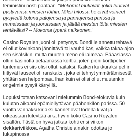
feministini nosti päätään. "
Mokomat mukavat, jotka luulivat
pystyvänsä miesten töihin. Miksi hitossa he eivät voineet
pysytellä kotona patojensa ja pannujensa parissa ja
hameissaan ja juoruissaan ja jättää miesten töitä miesten
tehtäväksi? -- Mokoma typerä naikkonen.
"
Casino Royalen juoni oli pettymys. Bondille annettu tehtävä
ei ollut kovinkaan jännittävä tai vauhdikas, vaikka takaa-ajon
sen sisälsikin, mutta muuten meno oli laimeaa. Pääasiassa
oltiin kasinolla pelaamassa korttia, joten pieni korttipelien
tuntemus ei siis olisi ollut haitaksi. Kaiken kukkuraksi peliin
liittyvät lauseet oli ranskaksi, joka ei tehnyt ymmärtämisestä
yhtään sen helpompaa. Ihan kuin ei olisi ollut muutenkin
ongelmia pysyä kärryillä.
Lopuksi totean katsovani mielummin Bond-elokuvia kuin
kulutan aikaani epämiellyttävän päähenkilön parissa. 50
vuotta vanhaksi kirjaksi kannet ovat todella kivat ja
oikeastaan kiteyttää aika hyvin koko Casino Royalen
sisällön. Tästä on hyvä jatkaa kohti ensi viikon
dekkariviikkoa
. Agatha Christie ainakin odottaa jo
lukupinossa.