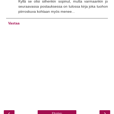
Kyllä se olisi siihenkin sopinut, mutta varmaankin jo
seuraavassa postauksessa on tulossa kirja joka tuohon
piirroskuva kohtaan myös menee...
Vastaa
‹
›
Etusivu