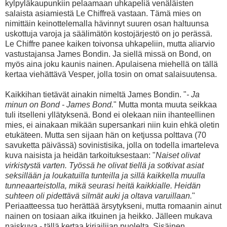
kylpyläkaupunkiin pelaamaan uhkapeliä venäläisten
salaista asiamiestä Le Chiffreä vastaan. Tämä mies on
nimittäin keinottelemalla hävinnyt suuren osan haltuunsa
uskottuja varoja ja säälimätön kostojärjestö on jo perässä.
Le Chiffre panee kaiken toivonsa uhkapeliin, mutta aliarvio
vastustajansa James Bondin. Ja siellä missä on Bond, on
myös aina joku kaunis nainen. Apulaisena miehellä on tällä
kertaa viehättävä Vesper, jolla tosin on omat salaisuutensa.
Kaikkihan tietävät ainakin nimeltä James Bondin. "
- Ja
minun on Bond - James Bond.
" Mutta monta muuta seikkaa
tuli itselleni yllätyksenä. Bond ei olekaan niin ihanteellinen
mies, ei ainakaan mikään supersankari niin kuin ehkä oletin
etukäteen. Mutta sen sijaan hän on ketjussa polttava (70
savuketta päivässä) sovinistisika, jolla on todella imarteleva
kuva naisista ja heidän tarkoituksestaan: "
Naiset olivat
virkistystä varten. Työssä he olivat tiellä ja sotkivat asiat
seksillään ja loukatuilla tunteilla ja sillä kaikkella muulla
tunneaarteistolla, mikä seurasi heitä kaikkialle. Heidän
suhteen oli pidettävä silmät auki ja oltava varuillaan.
"
Periaatteessa tuo herättää ärsytykseni, mutta romaanin ainut
nainen on tosiaan aika itkuinen ja heikko. Jälleen mukava
naiskuva - tällä kertaa kirjailijan puolelta. Sisäinen